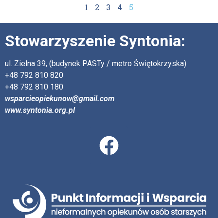
1
2
3
4
5
Stowarzyszenie Syntonia:
ul. Zielna 39, (budynek PASTy / metro Świętokrzyska)
+48 792 810 820
+48 792 810 180
wsparcieopiekunow@gmail.com
www.syntonia.org.pl