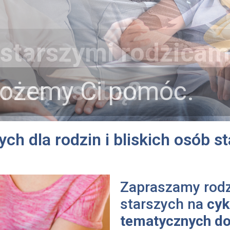
 starszymi rodzicam
arszą osobą?
możemy Ci pomóc.
ch dla rodzin i bliskich osób 
Zapraszamy rodzi
starszych na
cyk
tematycznych do