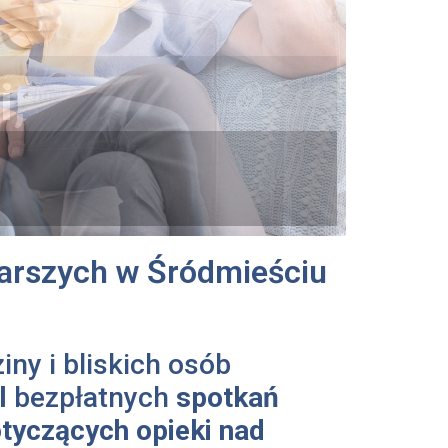
i,
starszych w Śródmieściu
ny i bliskich osób
l
bezpłatnych
spotkań
tyczących opieki nad