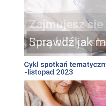
Zajmujesz sie
inną bliska st
Sprawdź jak 
Cykl spotkań tematyczny
-listopad 2023