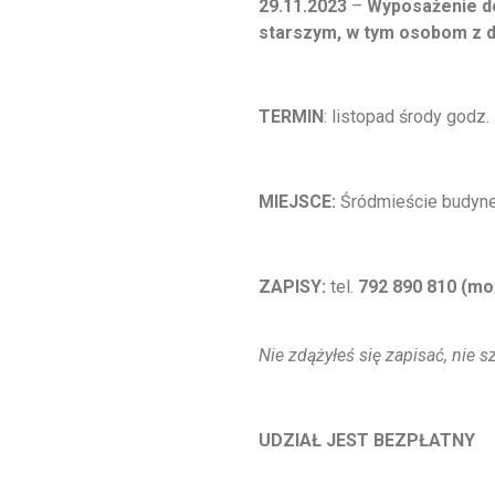
29.11.2023
–
Wyposażenie d
starszym, w tym osobom z 
TERMIN
: listopad środy godz.
MIEJSCE:
Śródmieście budynek
ZAPISY:
tel.
792 890 810 (mo
zapisy@syntonia.org.pl
Nie zdążyłeś się zapisać, nie s
UDZIAŁ JEST BEZPŁATNY